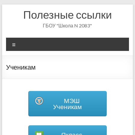
Skip
Полезные ссылки
to
content
ГБОУ "Школа N 2083"
Меню
Ученикам
МЭШ
Ученикам
Якласс